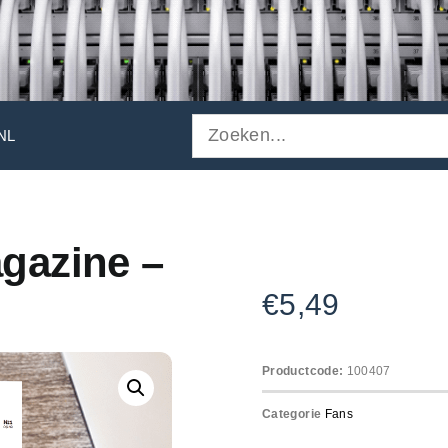
 NL
gazine –
€
5,49
Productcode:
100407
Categorie
Fans