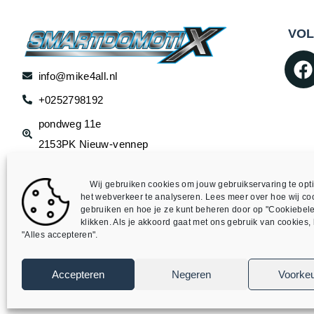
VOL
info@mike4all.nl
+0252798192
pondweg 11e
2153PK Nieuw-vennep
Wij gebruiken cookies om jouw gebruikservaring te opti
het webverkeer te analyseren. Lees meer over hoe wij co
gebruiken en hoe je ze kunt beheren door op "Cookiebele
klikken. Als je akkoord gaat met ons gebruik van cookies, k
"Alles accepteren".
©
SmartDomotix / Mike4all– Alle rechten voorbehouden
Accepteren
Negeren
Voorke