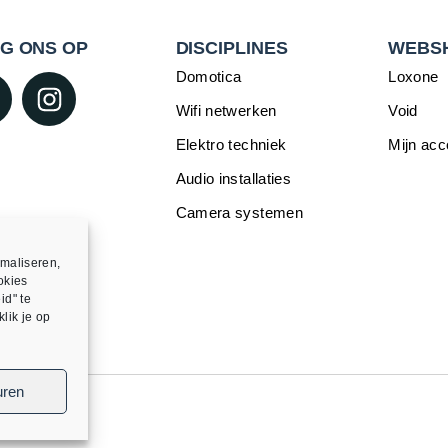
G ONS OP
DISCIPLINES
WEBS
Domotica
Loxone
Wifi netwerken
Void
Elektro techniek
Mijn acc
Audio installaties
Camera systemen
maliseren,
okies
id" te
lik je op
uren