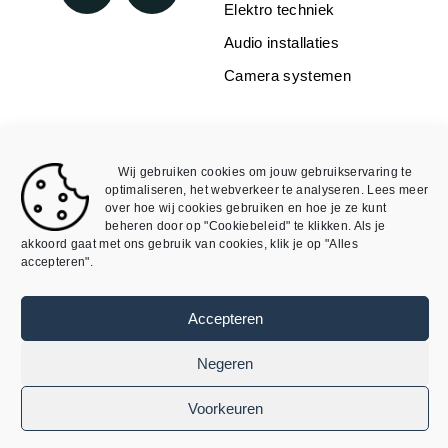
Elektro techniek
Audio installaties
Camera systemen
WEBSHOP
INFORMATIE
Over Mike4all
Loxone
Wij gebruiken cookies om jouw gebruikservaring te
Algemene Voorwaarden
Void
optimaliseren, het webverkeer te analyseren. Lees meer
over hoe wij cookies gebruiken en hoe je ze kunt
Algemene Voorwaarden
Mijn account
beheren door op "Cookiebeleid" te klikken. Als je
webshop
akkoord gaat met ons gebruik van cookies, klik je op "Alles
accepteren".
Privacybeleid
Cookieverklaring
Accepteren
©
SmartDomotix / Mike4all– Alle rechten
Negeren
voorbehouden
Ontwikkeld door
AtSea Design & Medi
a
Voorkeuren