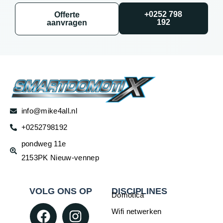
+0252 798
Offerte
192
aanvragen
info@mike4all.nl
+0252798192
pondweg 11e
2153PK Nieuw-vennep
VOLG ONS OP
DISCIPLINES
Domotica
Wifi netwerken