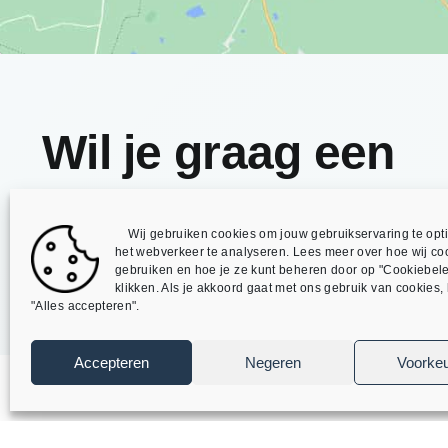
Wil je graag een
offerte ontvangen
Wij gebruiken cookies om jouw gebruikservaring te opti
Neem vandaag nog contact met ons op
het webverkeer te analyseren. Lees meer over hoe wij co
gebruiken en hoe je ze kunt beheren door op "Cookiebele
klikken. Als je akkoord gaat met ons gebruik van cookies, k
"Alles accepteren".
Accepteren
Negeren
Voorke