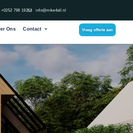
+0252 798 192
info@mike4all.nl
er Ons
Contact
Vraag offerte aan