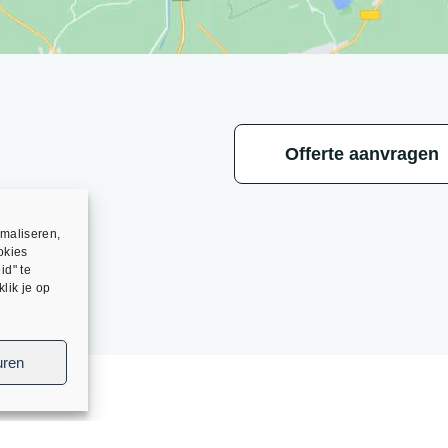
Offerte aanvragen
?
maliseren,
okies
id" te
lik je op
uren