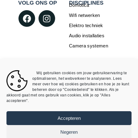
VOLG ONS OP
DISCIPLINES
Domotica
Wifi netwerken
Elektro techniek
Audio installaties
Camera systemen
WEBSHOP
INFORMATIE
Over Mike4all
Loxone
Wij gebruiken cookies om jouw gebruikservaring te
Algemene Voorwaarden
optimaliseren, het webverkeer te analyseren. Lees
Void
meer over hoe wij cookies gebruiken en hoe je ze kunt
Algemene Voorwaarden
Mijn account
beheren door op "Cookiebeleid" te klikken. Als je
akkoord gaat met ons gebruik van cookies, klik je op "Alles
webshop
accepteren".
Privacybeleid
Cookieverklaring
Accepteren
©
SmartDomotix / Mike4all– Alle rechten
Negeren
voorbehouden