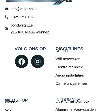
info@mike4all.nl
+0252798192
pondweg 11e
2153PK Nieuw-vennep
VOLG ONS OP
DISCIPLINES
Domotica
Wifi netwerken
Elektro techniek
Audio installaties
Camera systemen
WEBSHOP
INFORMATIE
Over SmartDomotix
Loxone
Algemene Voorwaarden
Void