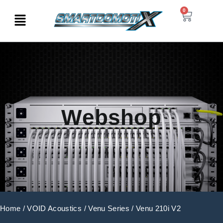
0
Webshop
Home
/
VOID Acoustics
/
Venu Series
/ Venu 210i V2