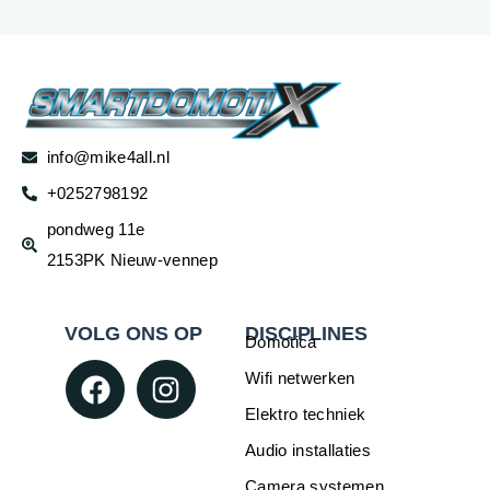
info@mike4all.nl
+0252798192
pondweg 11e
2153PK Nieuw-vennep
VOLG ONS OP
DISCIPLINES
Domotica
Wifi netwerken
Elektro techniek
Audio installaties
Camera systemen