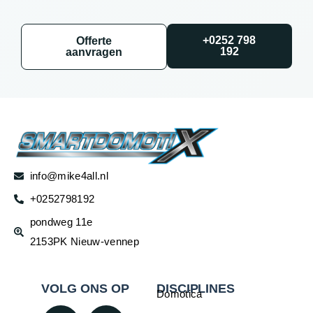
+0252 798
Offerte
192
aanvragen
info@mike4all.nl
+0252798192
pondweg 11e
2153PK Nieuw-vennep
VOLG ONS OP
DISCIPLINES
Domotica