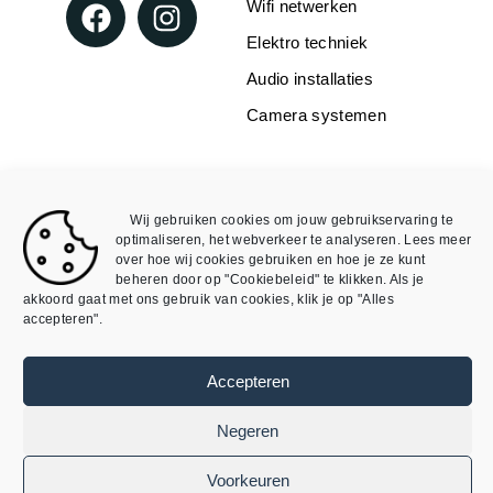
Wifi netwerken
Elektro techniek
Audio installaties
Camera systemen
WEBSHOP
INFORMATIE
Over Mike4all
Loxone
Wij gebruiken cookies om jouw gebruikservaring te
Algemene Voorwaarden
Void
optimaliseren, het webverkeer te analyseren. Lees meer
over hoe wij cookies gebruiken en hoe je ze kunt
Algemene Voorwaarden
Mijn account
beheren door op "Cookiebeleid" te klikken. Als je
webshop
akkoord gaat met ons gebruik van cookies, klik je op "Alles
accepteren".
Privacybeleid
Cookieverklaring
Accepteren
©
SmartDomotix / Mike4all– Alle rechten
Negeren
voorbehouden
Ontwikkeld door
AtSea Design & Medi
a
Voorkeuren