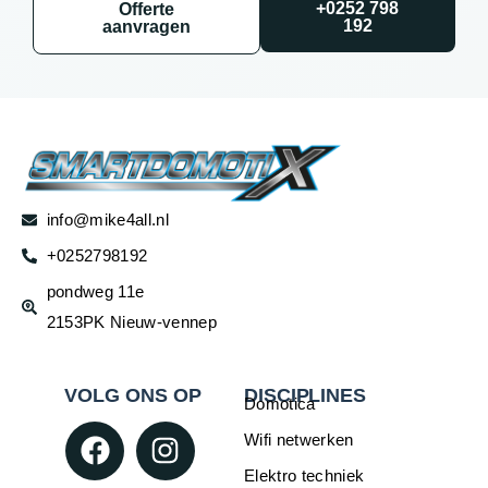
+0252 798
Offerte
192
aanvragen
info@mike4all.nl
+0252798192
pondweg 11e
2153PK Nieuw-vennep
VOLG ONS OP
DISCIPLINES
Domotica
Wifi netwerken
Elektro techniek