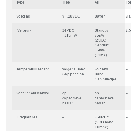
Type
Tree
Air
Fo
Voeding
9…28VDC
Batterij
vi
Verbruik
24VDC
Standby:
2,
~115mW
75µW
(25µA)
Gebruik:
36mW
(12mA)
Temperatuursensor
volgens Band
volgens
–
Gap principe
Band
Gap principe
Vochtigheidssensor
op
op
–
capacitieve
capacitieve
basis*
basis*
Frequenties
–
868MHz
–
(SRD band
Europe)