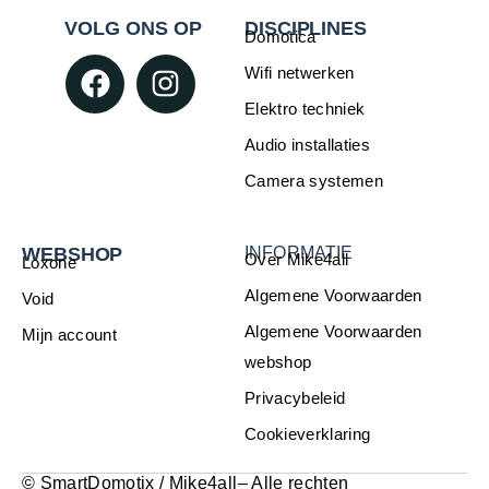
VOLG ONS OP
DISCIPLINES
Domotica
Wifi netwerken
Elektro techniek
Audio installaties
Camera systemen
WEBSHOP
INFORMATIE
Over Mike4all
Loxone
Algemene Voorwaarden
Void
Algemene Voorwaarden
Mijn account
webshop
Privacybeleid
Cookieverklaring
©
SmartDomotix / Mike4all– Alle rechten