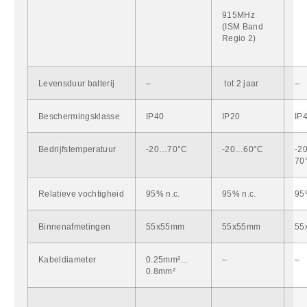
915MHz
(ISM Band
Regio 2)
Levensduur batterij
–
tot 2 jaar
–
Beschermingsklasse
IP40
IP20
IP
Bedrijfstemperatuur
-20…70°C
-20…60°C
-2
70
Relatieve vochtigheid
95% n.c.
95% n.c.
95
Binnenafmetingen
55x55mm
55x55mm
55
Kabeldiameter
0.25mm²…
–
–
0.8mm²