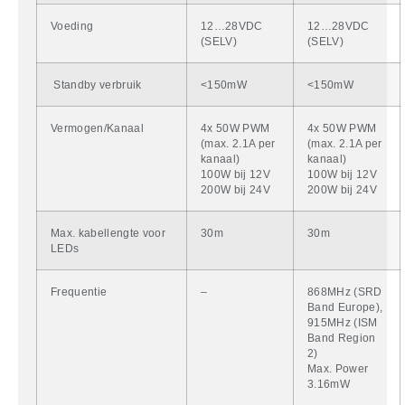
Voeding
12…28VDC
12…28VDC
(SELV)
(SELV)
Standby verbruik
<150mW
<150mW
Vermogen/Kanaal
4x 50W PWM
4x 50W PWM
(max. 2.1A per
(max. 2.1A per
kanaal)
kanaal)
100W bij 12V
100W bij 12V
200W bij 24V
200W bij 24V
Max. kabellengte voor
30m
30m
LEDs
Frequentie
–
868MHz (SRD
Band Europe),
915MHz (ISM
Band Region
2)
Max. Power
3.16mW