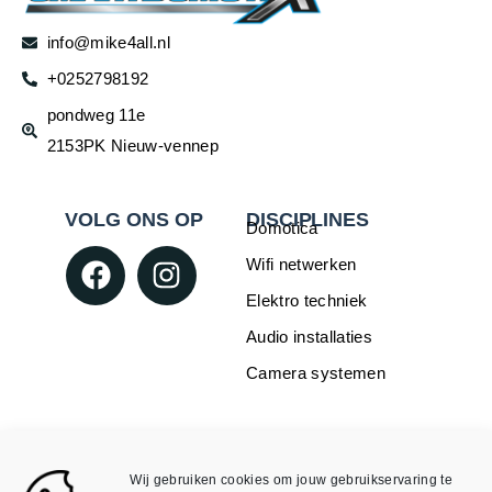
info@mike4all.nl
+0252798192
pondweg 11e
2153PK Nieuw-vennep
VOLG ONS OP
DISCIPLINES
Domotica
Wifi netwerken
Elektro techniek
Audio installaties
Camera systemen
WEBSHOP
INFORMATIE
Over Mike4all
Loxone
Wij gebruiken cookies om jouw gebruikservaring te
Algemene Voorwaarden
Void