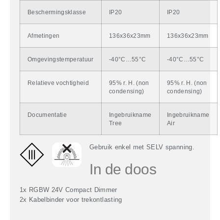
Beschermingsklasse
IP20
IP20
Afmetingen
136x36x23mm
136x36x23mm
Omgevingstemperatuur
-40°C…55°C
-40°C…55°C
Relatieve vochtigheid
95% r. H. (non
95% r. H. (non
condensing)
condensing)
Documentatie
Ingebruikname
Ingebruikname
Tree
Air
Gebruik enkel met SELV spanning.
In de doos
1x RGBW 24V Compact Dimmer
2x Kabelbinder voor trekontlasting