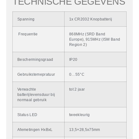
TECHNISCHE GEGEVENS
Spanning
1x CR2032 Knopbatterij
Frequentie
868MHz (SRD Band
Europe), 915MHz (ISM Band
Region 2)
Beschermingsgraad
IP20
Gebruikstemepratuur
0…55°C
Verwachte
tot 2 jaar
batterijlevensduur bij
normaal gebruik
Status LED
tweekleurig
Afemetingen HxBxL
13,5×28,5x75mm