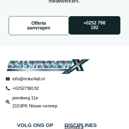
medewerkers.
+0252 798
Offerte
192
aanvragen
info@mike4all.nl
+0252798192
pondweg 11e
2153PK Nieuw-vennep
VOLG ONS OP
DISCIPLINES
Domotica