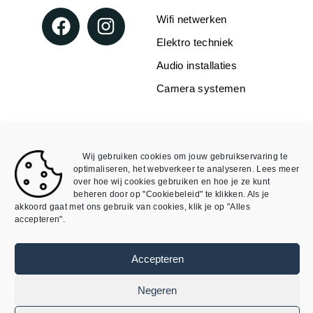
Wifi netwerken
Elektro techniek
Audio installaties
Camera systemen
WEBSHOP
INFORMATIE
Over Mike4all
Loxone
Wij gebruiken cookies om jouw gebruikservaring te
Algemene Voorwaarden
Void
optimaliseren, het webverkeer te analyseren. Lees meer
over hoe wij cookies gebruiken en hoe je ze kunt
Algemene Voorwaarden
Mijn account
beheren door op "Cookiebeleid" te klikken. Als je
webshop
akkoord gaat met ons gebruik van cookies, klik je op "Alles
accepteren".
Privacybeleid
Cookieverklaring
Accepteren
©
SmartDomotix / Mike4all– Alle rechten
Negeren
voorbehouden