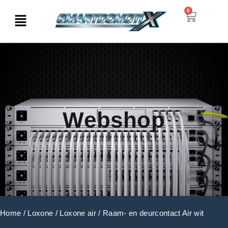
0
Webshop
Home
/
Loxone
/
Loxone air
/ Raam- en deurcontact Air wit