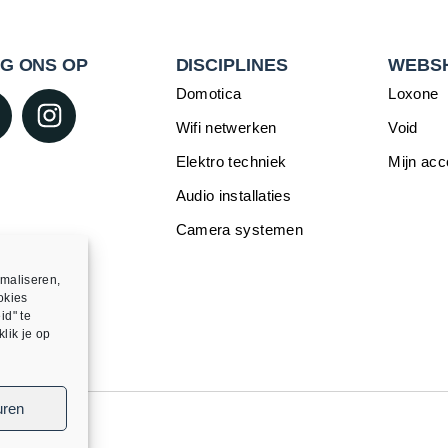
G ONS OP
DISCIPLINES
WEBS
Domotica
Loxone
Wifi netwerken
Void
Elektro techniek
Mijn acc
Audio installaties
Camera systemen
maliseren,
okies
id" te
lik je op
uren