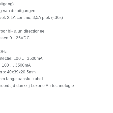
itgang)
ng van de uitgangen
eel: 2,1A continu; 3,5A piek (<30s)
oor bi- & unidirectioneel
tussen 9…26VDC
00Hz
tectie: 100 … 3500mA
e: 100 … 3500mA
erp: 40x39x20,5mm
m lange aansluitkabel
 recordtijd dankzij Loxone Air technologie