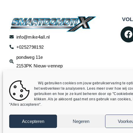
VOL
info@mike4all.nl
+0252798192
pondweg 11e
2153PK Nieuw-vennep
Wij gebruiken cookies om jouw gebruikservaring te opti
het webverkeer te analyseren. Lees meer over hoe wij co
gebruiken en hoe je ze kunt beheren door op "Cookiebele
klikken. Als je akkoord gaat met ons gebruik van cookies, k
"Alles accepteren".
©
SmartDomotix / Mike4all– Alle rechten voorbehouden
Accepteren
Negeren
Voorke