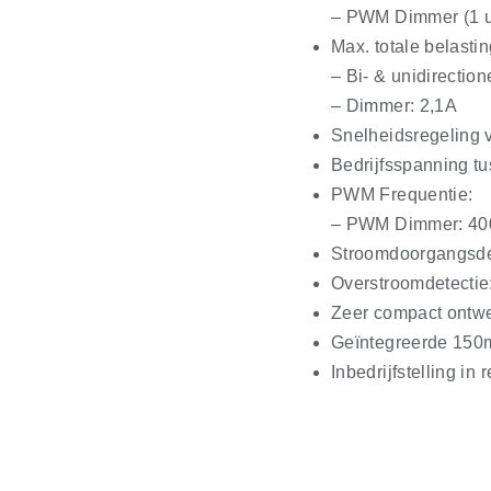
– PWM Dimmer (1 u
Max. totale belasti
– Bi- & unidirection
– Dimmer: 2,1A
Snelheidsregeling v
Bedrijfsspanning 
PWM Frequentie:
– PWM Dimmer: 4
Stroomdoorgangsde
Overstroomdetecti
Zeer compact ontw
Geïntegreerde 150m
Inbedrijfstelling in