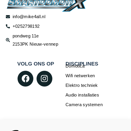
info@mike4all.nl
+0252798192
pondweg 11e
2153PK Nieuw-vennep
VOLG ONS OP
DISCIPLINES
Domotica
Wifi netwerken
Elektro techniek
Audio installaties
Camera systemen
WEBSHOP
INFORMATIE
Over Mike4all
Loxone