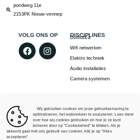
pondweg 11e
2153PK Nieuw-vennep
VOLG ONS OP
DISCIPLINES
Domotica
Wifi netwerken
Elektro techniek
Audio installaties
Camera systemen
WEBSHOP
INFORMATIE
Over Mike4all
Loxone
Wij gebruiken cookies om jouw gebruikservaring te
Algemene Voorwaarden
Void
optimaliseren, het webverkeer te analyseren. Lees meer
over hoe wij cookies gebruiken en hoe je ze kunt
Algemene Voorwaarden
Mijn account
beheren door op "Cookiebeleid" te klikken. Als je
webshop
akkoord gaat met ons gebruik van cookies, klik je op "Alles
accepteren".