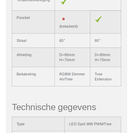
Flexibel
(bekabeld)
Straal
60°
60°
Afmeting
D=80mm
D=80mm
H=70mm
H=70mm
Bekabeling
RGBW Dimmer
Tree
Air/Tree
Extension
Technische gegevens
Type
LED Spot WW PWM/Tree