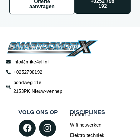
+0252 798
Offerte
192
aanvragen
info@mike4all.nl
+0252798192
pondweg 11e
2153PK Nieuw-vennep
VOLG ONS OP
DISCIPLINES
Domotica
Wifi netwerken
Elektro techniek