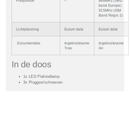
Frequentie
–
868MHz (SRD
band Europe)
915MHz (ISM
Band Regio 2)
Lichtplanning
Eulum data
Eulum data
Documentatie
Ingebruikname
Ingebruikname
Tree
Air
In de doos
1x LED Plafondlamp
3x Pluggen/schroeven