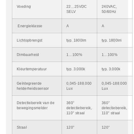
Voeding
22…25VDC
240VAC,
SELV
50/60Hz
Energieklasse
A
A
Lichtopbrengst
typ. 1800lm
typ. 1800lm
Dimbaarheid
1…100%
1…100%
Kleurtemperatuur
typ. 3.000k
typ. 3.000k
Geïntegreerde
0,045-188.000
0,045-188.000
helderheidssensor
Lux
Lux
Detectiebereik van de
360°
360°
bewegingsmelder
detectiebereik,
detectiebereik,
110° straal
110° straal
Straal
120°
120°