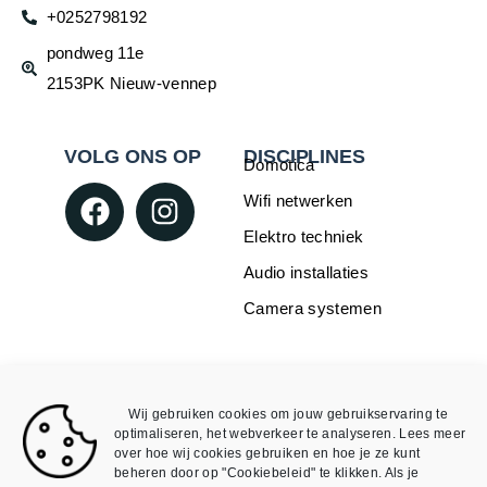
+0252798192
pondweg 11e
2153PK Nieuw-vennep
VOLG ONS OP
DISCIPLINES
Domotica
Wifi netwerken
Elektro techniek
Audio installaties
Camera systemen
WEBSHOP
INFORMATIE
Over Mike4all
Loxone
Wij gebruiken cookies om jouw gebruikservaring te
Algemene Voorwaarden
Void
optimaliseren, het webverkeer te analyseren. Lees meer
over hoe wij cookies gebruiken en hoe je ze kunt
Algemene Voorwaarden
Mijn account
beheren door op "Cookiebeleid" te klikken. Als je