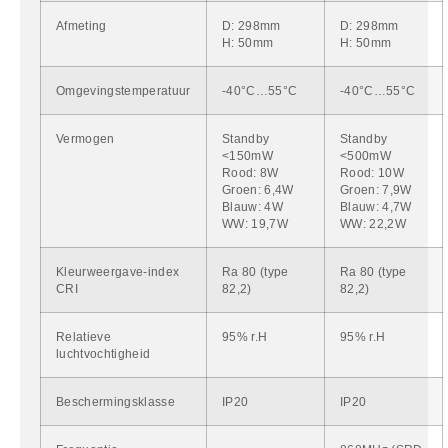
Afmeting
D: 298mm
D: 298mm
H: 50mm
H: 50mm
Omgevingstemperatuur
-40°C…55°C
-40°C…55°C
Vermogen
Standby
Standby
<150mW
<500mW
Rood: 8W
Rood: 10W
Groen: 6,4W
Groen: 7,9W
Blauw: 4W
Blauw: 4,7W
WW: 19,7W
WW: 22,2W
Kleurweergave-index
Ra 80 (type
Ra 80 (type
CRI
82,2)
82,2)
Relatieve
95% r.H
95% r.H
luchtvochtigheid
Beschermingsklasse
IP20
IP20