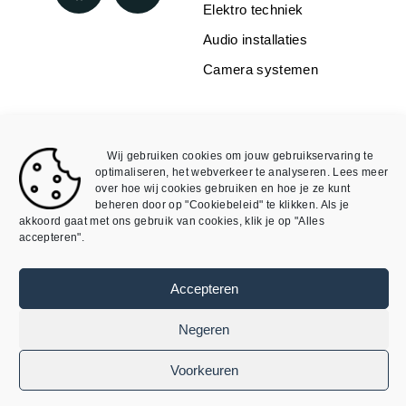
Elektro techniek
Audio installaties
Camera systemen
WEBSHOP
INFORMATIE
Over Mike4all
Loxone
Wij gebruiken cookies om jouw gebruikservaring te
Algemene Voorwaarden
Void
optimaliseren, het webverkeer te analyseren. Lees meer
over hoe wij cookies gebruiken en hoe je ze kunt
Algemene Voorwaarden
Mijn account
beheren door op "Cookiebeleid" te klikken. Als je
webshop
akkoord gaat met ons gebruik van cookies, klik je op "Alles
accepteren".
Privacybeleid
Cookieverklaring
Accepteren
©
SmartDomotix / Mike4all– Alle rechten
Negeren
voorbehouden
Ontwikkeld door
AtSea Design & Medi
a
Voorkeuren