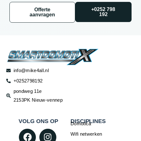
+0252 798
Offerte
192
aanvragen
info@mike4all.nl
+0252798192
pondweg 11e
2153PK Nieuw-vennep
VOLG ONS OP
DISCIPLINES
Domotica
Wifi netwerken