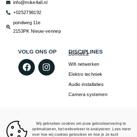
info@mike4all.nl
+0252798192
pondweg 11e
2153PK Nieuw-vennep
VOLG ONS OP
DISCIPLINES
Domotica
Wifi netwerken
Elektro techniek
Audio installaties
Camera systemen
WEBSHOP
INFORMATIE
Over Mike4all
Loxone
Wij gebruiken cookies om jouw gebruikservaring te
Algemene Voorwaarden
Void
optimaliseren, het webverkeer te analyseren. Lees meer
over hoe wij cookies gebruiken en hoe je ze kunt
Algemene Voorwaarden