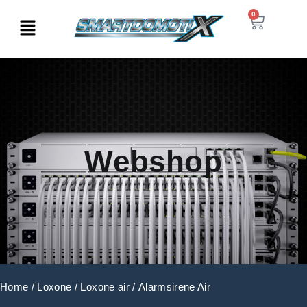
0
Webshop
Home
/
Loxone
/
Loxone air
/ Alarmsirene Air