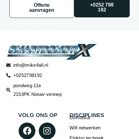
+0252 798
Offerte
192
aanvragen
info@mike4all.nl
+0252798192
pondweg 11e
2153PK Nieuw-vennep
VOLG ONS OP
DISCIPLINES
Domotica
Wifi netwerken
Elektro techniek