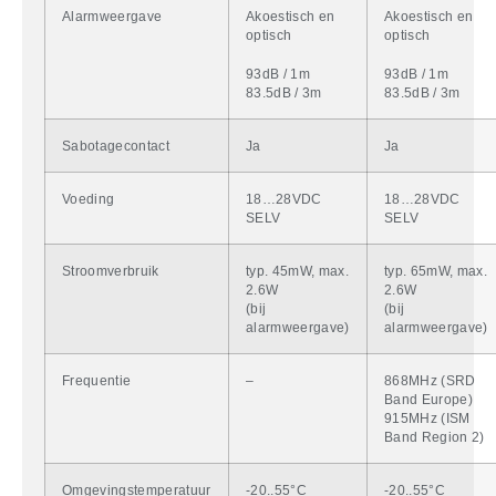
Alarmweergave
Akoestisch en
Akoestisch en
optisch
optisch
93dB / 1m
93dB / 1m
83.5dB / 3m
83.5dB / 3m
Sabotagecontact
Ja
Ja
Voeding
18…28VDC
18…28VDC
SELV
SELV
Stroomverbruik
typ. 45mW, max.
typ. 65mW, max.
2.6W
2.6W
(bij
(bij
alarmweergave)
alarmweergave)
Frequentie
–
868MHz (SRD
Band Europe)
915MHz (ISM
Band Region 2)
Omgevingstemperatuur
-20..55°C
-20..55°C