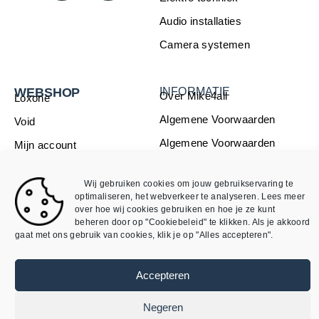
Audio installaties
Camera systemen
WEBSHOP
INFORMATIE
Over Mike4all
Loxone
Algemene Voorwaarden
Void
Algemene Voorwaarden
Mijn account
webshop
Wij gebruiken cookies om jouw gebruikservaring te
Privacybeleid
optimaliseren, het webverkeer te analyseren. Lees meer
Cookieverklaring
over hoe wij cookies gebruiken en hoe je ze kunt
beheren door op "Cookiebeleid" te klikken. Als je akkoord
gaat met ons gebruik van cookies, klik je op "Alles accepteren".
©
SmartDomotix / Mike4all– Alle rechten
voorbehouden
Accepteren
Ontwikkeld door
AtSea Design & Medi
a
Negeren